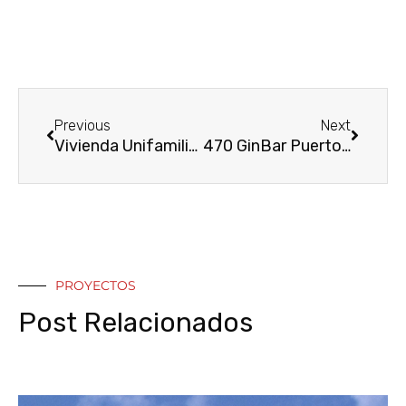
Ant
Siguie
Previous
Next
Vivienda Unifamiliar en Zahara de los Atunes
470 GinBar Puerto Sherry Parte 2 El Mobiliario
PROYECTOS
Post Relacionados